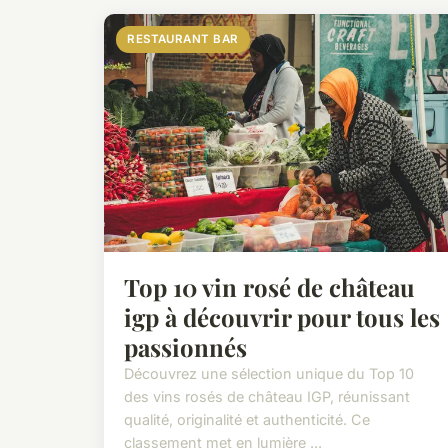
RESTAURANT BAR
Top 10 vin rosé de château
igp à découvrir pour tous les
passionnés
Découvrez une sélection unique du Top 10
des vins rosés de château IGP, réunissant
qualité, originalité et authenticité. Ce
classement met en lumière ...