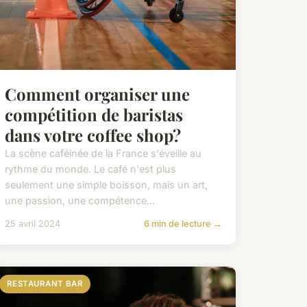
Comment organiser une
compétition de baristas
dans votre coffee shop?
La scène caféinée de la France s'éveille au
rythme du monde. Le café n'est plus
seulement une simple boisson, mais un art,
une passion, une compétence...
25 avril 2024
6 min de lecture →
RESTAURANT BAR