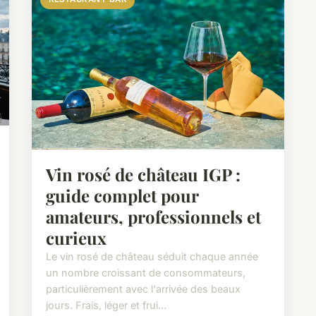
Vin rosé de château IGP :
guide complet pour
amateurs, professionnels et
curieux
Le vin rosé de château séduit chaque année
un nombre croissant de consommateurs,
particulièrement avec l'arrivée des beaux
jours. Frais, léger et frui...