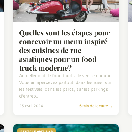
Quelles sont les étapes pour
concevoir un menu inspiré
des cuisines de rue
asiatiques pour un food
truck moderne?
Actuellement, le food truck a le vent en poupe.
Vous en apercevez partout, dans les rues, sur
les festivals, dans les parcs, sur les parkings
d'entrep...
25 avril 2024
6 min de lecture →
RESTAURANT BAR