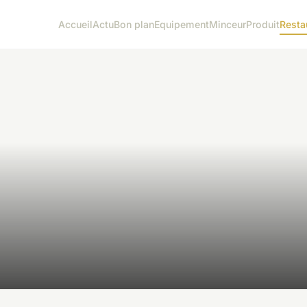
Accueil
Actu
Bon plan
Equipement
Minceur
Produit
Resta