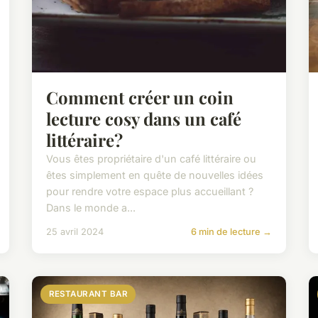
Comment créer un coin
lecture cosy dans un café
littéraire?
Vous êtes propriétaire d'un café littéraire ou
êtes simplement en quête de nouvelles idées
pour rendre votre espace plus accueillant ?
Dans le monde a...
25 avril 2024
6 min de lecture →
RESTAURANT BAR