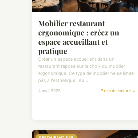
Mobilier restaurant
ergonomique : créez un
espace accueillant et
pratique
Créer un espace accueillant dans un
restaurant repose sur le choix du mobilier
ergonomique. Ce type de mobilier ne se limite
pas à l'esthétique ; il a...
4 avril 2025
7 min de lecture →
RESTAURANT BAR