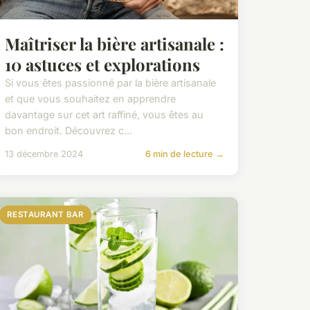
Maîtriser la bière artisanale :
10 astuces et explorations
Si vous êtes passionné par la bière artisanale
et que vous souhaitez en apprendre
davantage sur cet art raffiné, vous êtes au
bon endroit. Découvrez c...
13 décembre 2024
6 min de lecture →
RESTAURANT BAR