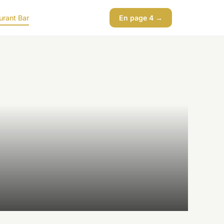
urant Bar
En page 4 →