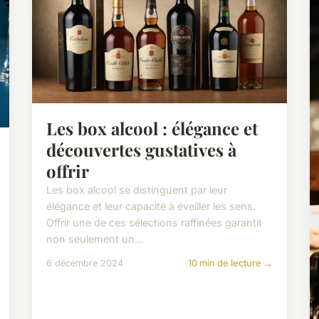
Les box alcool : élégance et
découvertes gustatives à
offrir
Les box alcool se distinguent par leur
élégance et leur capacité à éveiller les sens.
Offrir une de ces sélections raffinées garantit
non seulement un...
6 décembre 2024
10 min de lecture →