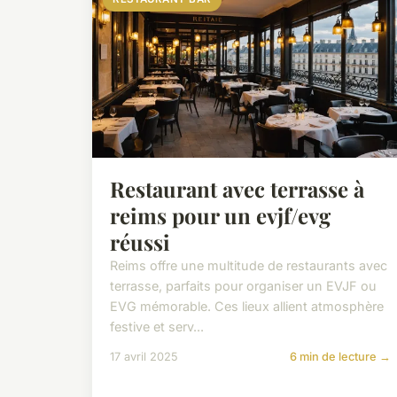
Restaurant avec terrasse à
reims pour un evjf/evg
réussi
Reims offre une multitude de restaurants avec
terrasse, parfaits pour organiser un EVJF ou
EVG mémorable. Ces lieux allient atmosphère
festive et serv...
17 avril 2025
6 min de lecture →