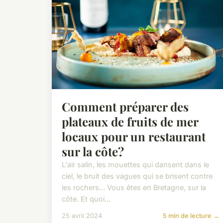
Comment préparer des
plateaux de fruits de mer
locaux pour un restaurant
sur la côte?
L'air salin, les mouettes qui dansent dans le
ciel, le bruit des vagues qui se brisent contre
les rochers… Vous êtes en Bretagne, sur la
côte. Et quoi...
25 avril 2024
5 min de lecture →