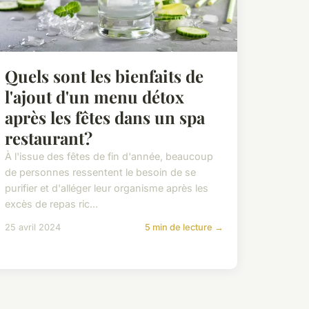
Quels sont les bienfaits de
l'ajout d'un menu détox
après les fêtes dans un spa
restaurant?
À l'issue des fêtes de fin d'année, beaucoup
de personnes ressentent le besoin de se
purifier et d'alléger leur organisme après les
excès de repas ric...
25 avril 2024
5 min de lecture →