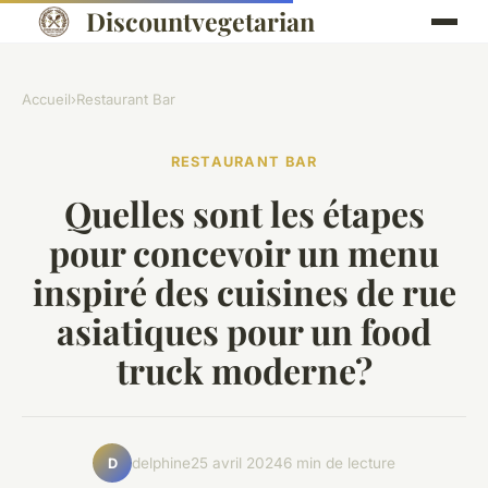
Discountvegetarian
Accueil
›
Restaurant Bar
RESTAURANT BAR
Quelles sont les étapes
pour concevoir un menu
inspiré des cuisines de rue
asiatiques pour un food
truck moderne?
delphine
25 avril 2024
6 min de lecture
D