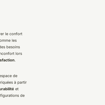
er le confort
 comme les
 des besoins
nconfort lors
isfaction
.
'espace de
riquées à partir
urabilité
et
figurations de