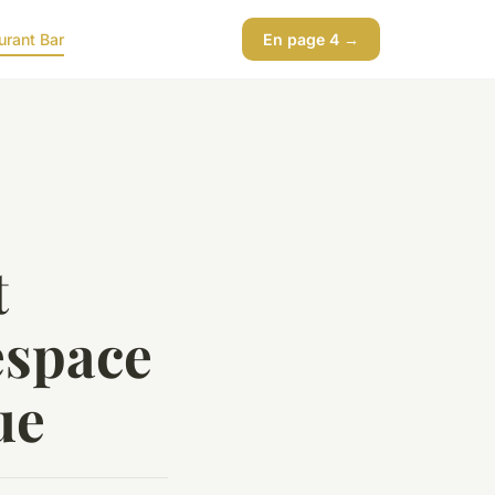
urant Bar
En page 4 →
t
espace
ue