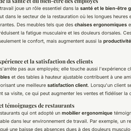
e la santé et du bien-être des employés
ravail joue un rôle essentiel dans la
santé et le bien-être 
t dans le secteur de la restauration où les longues heures 
rantes. Des meubles tels que des
chaises ergonomiques
e
éduisent la fatigue musculaire et les douleurs dorsales. Ce
seulement le confort, mais augmentent aussi la
productivité 
xpérience et la satisfaction des clients
'arrête pas aux employés; elle touche aussi l'expérience cl
ables
et des tables à hauteur ajustable contribuent à une a
vorisant une meilleure
satisfaction client
. Lorsqu'un client se
 sa visite, ce qui peut augmenter les ventes et fidéliser la c
 et témoignages de restaurants
taurants qui ont adopté un
mobilier ergonomique
témoign
table dans leur environnement de travail. Par exemple, un
r
qué une baisse des
absences dues à des douleurs musculo-