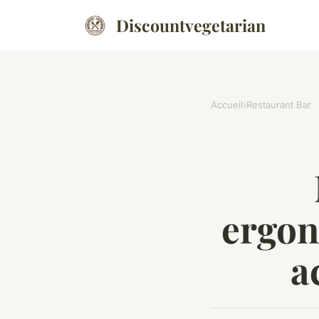
Discountvegetarian
Accueil
›
Restaurant Bar
ergon
a