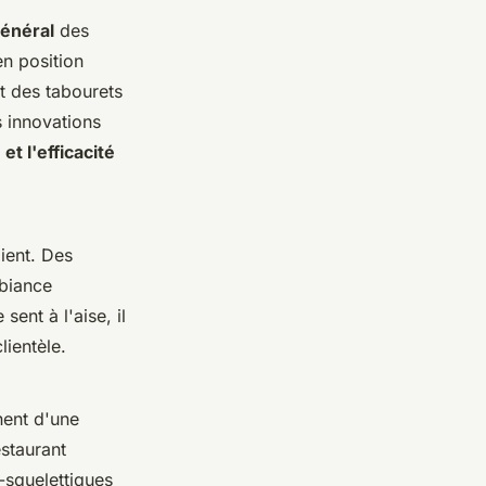
général
des
en position
t des
tabourets
s innovations
et l'efficacité
ient. Des
mbiance
 sent à l'aise, il
lientèle.
ent d'une
estaurant
squelettiques