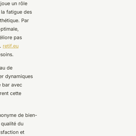
joue un rôle
 la fatigue des
thétique. Par
optimale,
éliore pas
é.
retif.eu
soins.
eau de
ter dynamiques
e bar avec
rent cette
ynonyme de bien-
 qualité du
sfaction et