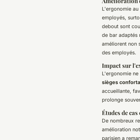
Amélioration d
L'ergonomie au t
employés, surtou
debout sont cou
de bar
adaptés r
améliorent non 
des employés.
Impact sur l'e
L'ergonomie ne s
sièges confort
accueillante, fa
prolonge souvent
Études de cas
De nombreux res
amélioration no
parisien
a remar