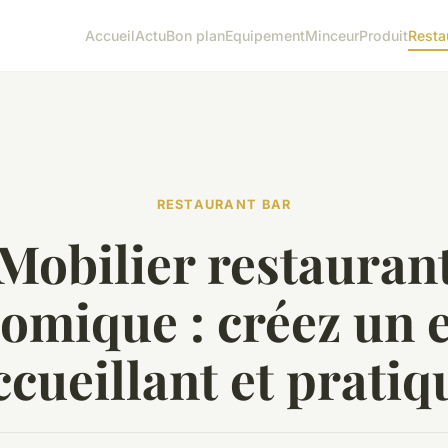
Accueil
Actu
Bon plan
Equipement
Minceur
Produit
Resta
RESTAURANT BAR
Mobilier restauran
omique : créez un 
ccueillant et pratiq