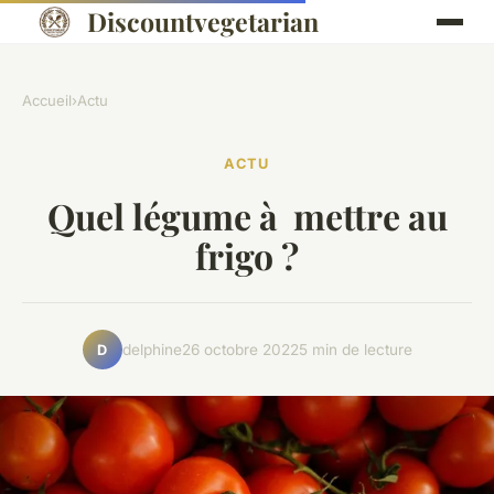
Discountvegetarian
Accueil
›
Actu
ACTU
Quel légume à mettre au
frigo ?
delphine
26 octobre 2022
5 min de lecture
D