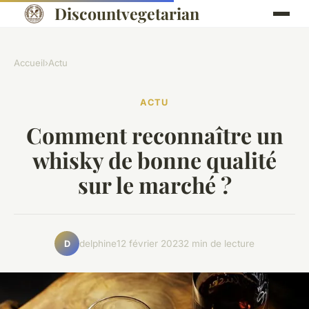
Discountvegetarian
Accueil
›
Actu
ACTU
Comment reconnaître un
whisky de bonne qualité
sur le marché ?
delphine
12 février 2023
2 min de lecture
D