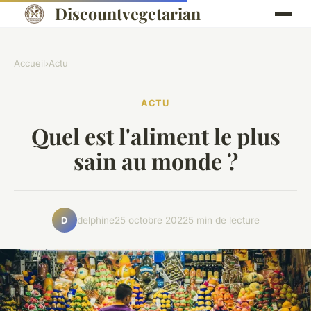
Discountvegetarian
Accueil
›
Actu
ACTU
Quel est l'aliment le plus
sain au monde ?
delphine
25 octobre 2022
5 min de lecture
D