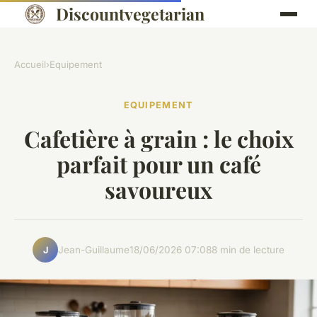
Discountvegetarian
Accueil
›
Equipement
EQUIPEMENT
Cafetière à grain : le choix
parfait pour un café
savoureux
Jean-Guillaume
18/06/2026 07:08
8 min de lecture
J